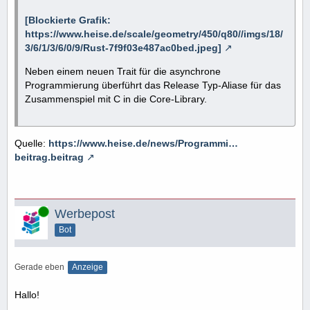
[Blockierte Grafik:
https://www.heise.de/scale/geometry/450/q80//imgs/18/
3/6/1/3/6/0/9/Rust-7f9f03e487ac0bed.jpeg]
Neben einem neuen Trait für die asynchrone
Programmierung überführt das Release Typ-Aliase für das
Zusammenspiel mit C in die Core-Library.
Quelle:
https://www.heise.de/news/Programmi…
beitrag.beitrag
Online
Werbepost
Bot
Gerade eben
Anzeige
Hallo!