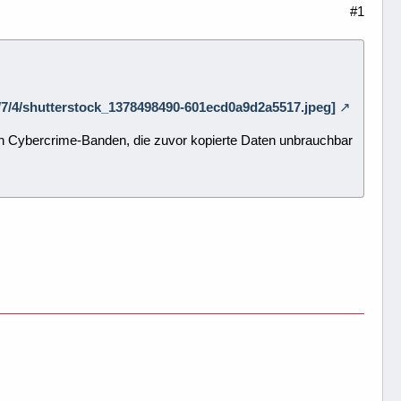
#1
/7/7/4/shutterstock_1378498490-601ecd0a9d2a5517.jpeg]
uch Cybercrime-Banden, die zuvor kopierte Daten unbrauchbar