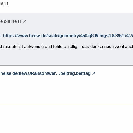
16:14
e online IT
k: https://www.heise.de/scale/geometry/450/q80//imgs/18/3/6/1/4
hlüsseln ist aufwendig und fehleranfällig – das denken sich wohl a
.heise.de/news/Ransomwar…beitrag.beitrag