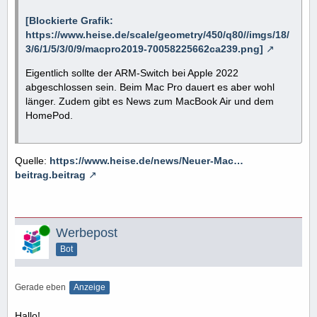
[Blockierte Grafik:
https://www.heise.de/scale/geometry/450/q80//imgs/18/
3/6/1/5/3/0/9/macpro2019-70058225662ca239.png]
Eigentlich sollte der ARM-Switch bei Apple 2022
abgeschlossen sein. Beim Mac Pro dauert es aber wohl
länger. Zudem gibt es News zum MacBook Air und dem
HomePod.
Quelle:
https://www.heise.de/news/Neuer-Mac…
beitrag.beitrag
Online
Werbepost
Bot
Gerade eben
Anzeige
Hallo!