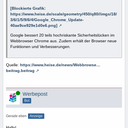
[Blockierte Grafik:
https://www.heise.de/scale/geometry/450/q80//imgs/18/
3/6/1/5/9/6/4/Google_Chrome_Update-
40ae9ce929e1d0e6.png]
Google bessert 20 teils hochriskante Sicherheitslücken im
Webbrowser Chrome aus. Zudem erhält der Browser neue
Funktionen und Verbesserungen.
Quelle:
https://www.heise.de/news/Webbrowse…
beitrag.beitrag
Online
Werbepost
Bot
Gerade eben
Anzeige
Hallo!