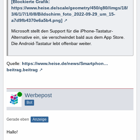
[Blockierte Grafik:
https://www.heise.de/scale/geometry/450/q80//imgs/18/
3/6/1/7/1/0/8/Bildschirm_foto_2022-09-29_um_15-
a7d9fb4370e6a5b4.png]
Microsoft stellt den Support für die iPhone-Tastatur-
Alternative ein, sie verschwindet bald aus dem App Store.
Die Android-Tastatur lebt offenbar weiter.
Quelle:
https://www.heise.de/news/Smartphon…
beitrag.beitrag
Online
Werbepost
Bot
Gerade eben
Anzeige
Hallo!