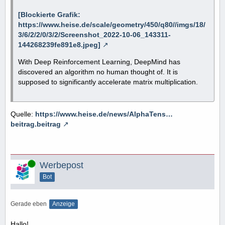
[Blockierte Grafik:
https://www.heise.de/scale/geometry/450/q80//imgs/18/
3/6/2/2/0/3/2/Screenshot_2022-10-06_143311-
144268239fe891e8.jpeg]
With Deep Reinforcement Learning, DeepMind has
discovered an algorithm no human thought of. It is
supposed to significantly accelerate matrix multiplication.
Quelle:
https://www.heise.de/news/AlphaTens…
beitrag.beitrag
Online
Werbepost
Bot
Gerade eben
Anzeige
Hallo!