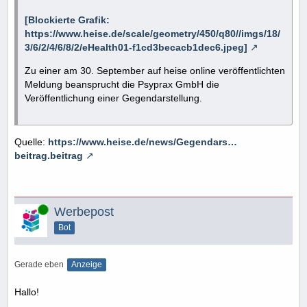
[Blockierte Grafik:
https://www.heise.de/scale/geometry/450/q80//imgs/18/
3/6/2/4/6/8/2/eHealth01-f1cd3becacb1dec6.jpeg]
Zu einer am 30. September auf heise online veröffentlichten
Meldung beansprucht die Psyprax GmbH die
Veröffentlichung einer Gegendarstellung.
Quelle:
https://www.heise.de/news/Gegendars…
beitrag.beitrag
Online
Werbepost
Bot
Gerade eben
Anzeige
Hallo!