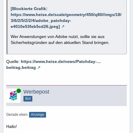
[Blockierte Grafik:
https://www.heise.de/scale/geometry/450/q80//imgs/18/
3/6/2/5/2/2/4/adobe_patchday-
e4010e53feb5cd26.jpeg]
Wer Anwendungen von Adobe nutzt, sollte sie aus
Sicherheitsgründen auf den aktuellen Stand bringen.
Quelle:
https://www.heise.de/news/Patchday-…
beitrag.beitrag
Online
Werbepost
Bot
Gerade eben
Anzeige
Hallo!