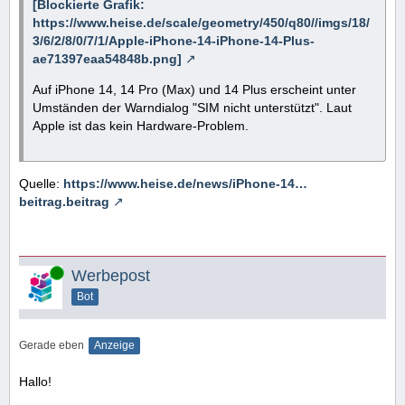
[Blockierte Grafik:
https://www.heise.de/scale/geometry/450/q80//imgs/18/
3/6/2/8/0/7/1/Apple-iPhone-14-iPhone-14-Plus-
ae71397eaa54848b.png]
Auf iPhone 14, 14 Pro (Max) und 14 Plus erscheint unter
Umständen der Warndialog "SIM nicht unterstützt". Laut
Apple ist das kein Hardware-Problem.
Quelle:
https://www.heise.de/news/iPhone-14…
beitrag.beitrag
Online
Werbepost
Bot
Gerade eben
Anzeige
Hallo!