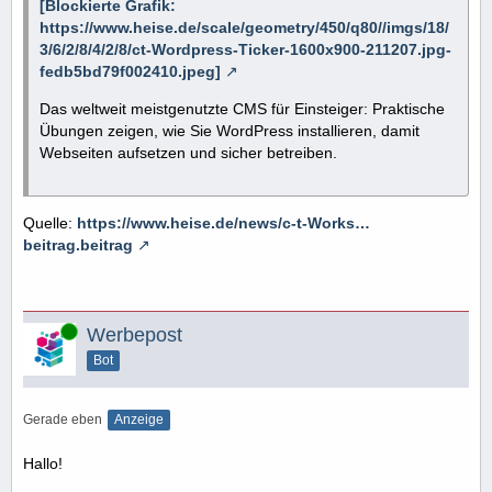
[Blockierte Grafik:
https://www.heise.de/scale/geometry/450/q80//imgs/18/
3/6/2/8/4/2/8/ct-Wordpress-Ticker-1600x900-211207.jpg-
fedb5bd79f002410.jpeg]
Das weltweit meistgenutzte CMS für Einsteiger: Praktische
Übungen zeigen, wie Sie WordPress installieren, damit
Webseiten aufsetzen und sicher betreiben.
Quelle:
https://www.heise.de/news/c-t-Works…
beitrag.beitrag
Online
Werbepost
Bot
Gerade eben
Anzeige
Hallo!