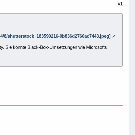
#1
/2/4/8/shutterstock_183590216-0b836d2760ac7443.jpeg]
ty. Sie könnte Black-Box-Umsetzungen wie Microsofts