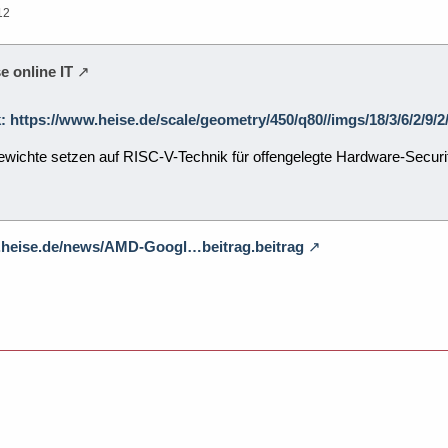
12
e online IT
k: https://www.heise.de/scale/geometry/450/q80//imgs/18/3/6/2/9
ichte setzen auf RISC-V-Technik für offengelegte Hardware-Securi
.heise.de/news/AMD-Googl…beitrag.beitrag