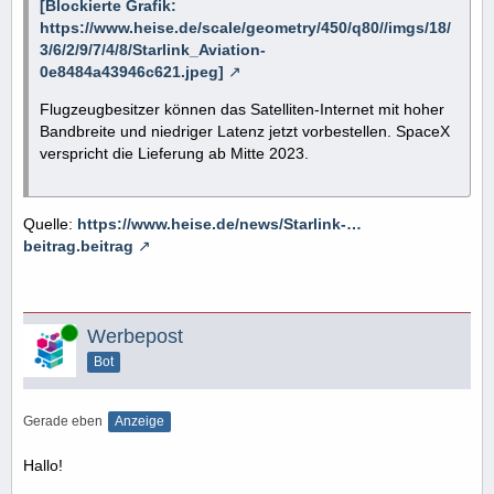
[Blockierte Grafik:
https://www.heise.de/scale/geometry/450/q80//imgs/18/
3/6/2/9/7/4/8/Starlink_Aviation-
0e8484a43946c621.jpeg]
Flugzeugbesitzer können das Satelliten-Internet mit hoher
Bandbreite und niedriger Latenz jetzt vorbestellen. SpaceX
verspricht die Lieferung ab Mitte 2023.
Quelle:
https://www.heise.de/news/Starlink-…
beitrag.beitrag
Online
Werbepost
Bot
Gerade eben
Anzeige
Hallo!