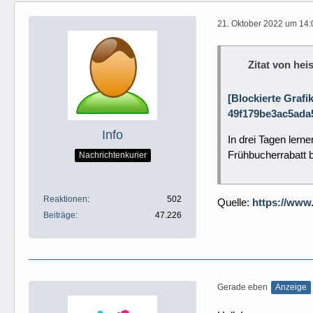
21. Oktober 2022 um 14:
Zitat von heis
[Blockierte Grafi
49f179be3ac5ada5
Info
In drei Tagen lern
Frühbucherrabatt b
Nachrichtenkurier
Reaktionen
502
Quelle:
https://www
Beiträge
47.226
Gerade eben
Anzeige