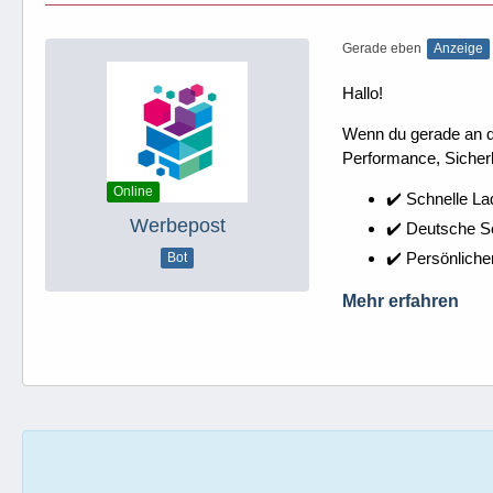
Gerade eben
Anzeige
Hallo!
Wenn du gerade an dei
Performance, Sicherh
Online
✔️ Schnelle La
Werbepost
✔️ Deutsche 
✔️ Persönliche
Bot
Mehr erfahren