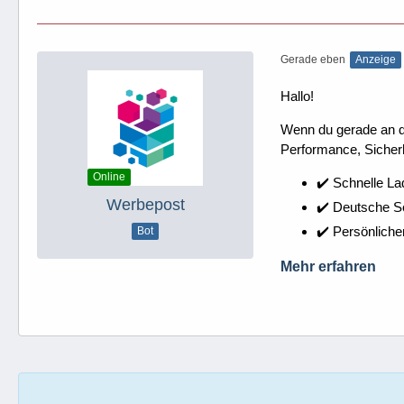
Gerade eben
Anzeige
Hallo!
Wenn du gerade an dei
Performance, Sicherh
Online
✔️ Schnelle La
Werbepost
✔️ Deutsche 
✔️ Persönliche
Bot
Mehr erfahren