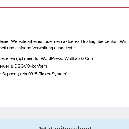
ner Website arbeitest oder dein aktuelles Hosting überdenkst: Wir be
eit und einfache Verwaltung ausgelegt ist.
dezeiten (optimiert für WordPress, WoltLab & Co.)
Server & DSGVO-konform
r Support (kein 0815-Ticket-System)
Jetzt mitmachen!