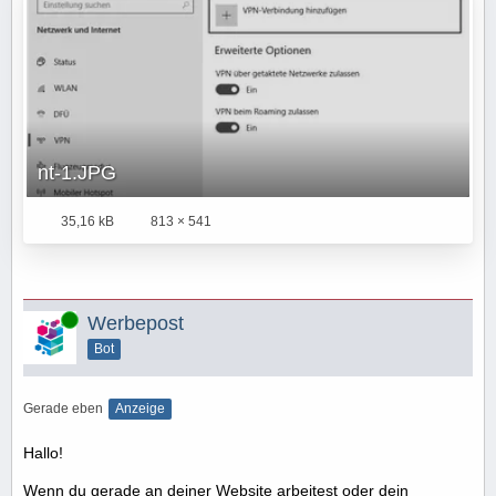
nt-1.JPG
35,16 kB
813 × 541
Online
Werbepost
Bot
Gerade eben
Anzeige
Hallo!
Wenn du gerade an deiner Website arbeitest oder dein