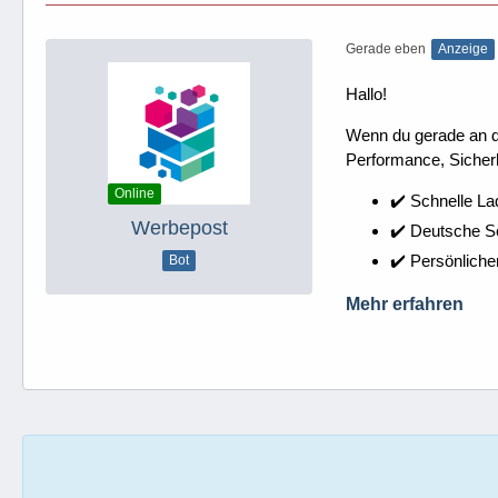
Gerade eben
Anzeige
Hallo!
Wenn du gerade an dei
Performance, Sicherh
Online
✔️ Schnelle La
Werbepost
✔️ Deutsche 
✔️ Persönliche
Bot
Mehr erfahren