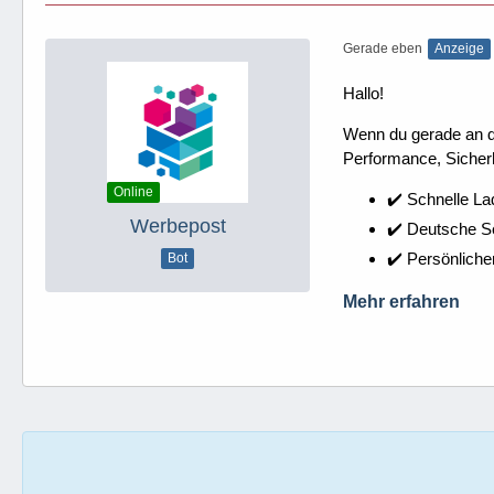
Gerade eben
Anzeige
Hallo!
Wenn du gerade an dei
Performance, Sicherh
Online
✔️ Schnelle La
Werbepost
✔️ Deutsche 
✔️ Persönliche
Bot
Mehr erfahren