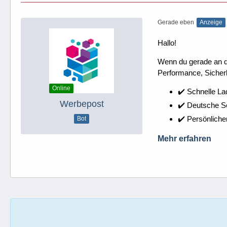
Gerade eben
Anzeige
Hallo!
Wenn du gerade an dei
Performance, Sicherh
Online
✔️ Schnelle La
Werbepost
✔️ Deutsche 
✔️ Persönliche
Bot
Mehr erfahren