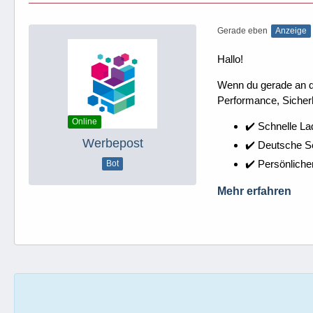
Gerade eben
Anzeige
Hallo!
Wenn du gerade an dei
Performance, Sicherh
Online
✔️ Schnelle La
Werbepost
✔️ Deutsche 
✔️ Persönliche
Bot
Mehr erfahren