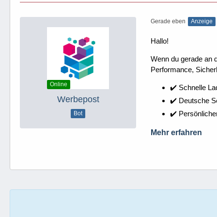
Gerade eben
Anzeige
Hallo!
Wenn du gerade an dei
Performance, Sicherh
Online
✔️ Schnelle La
Werbepost
✔️ Deutsche 
✔️ Persönliche
Bot
Mehr erfahren