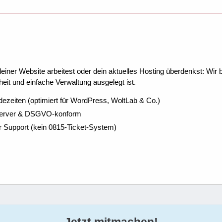
ner Website arbeitest oder dein aktuelles Hosting überdenkst: Wir be
eit und einfache Verwaltung ausgelegt ist.
dezeiten (optimiert für WordPress, WoltLab & Co.)
Server & DSGVO-konform
r Support (kein 0815-Ticket-System)
Jetzt mitmachen!