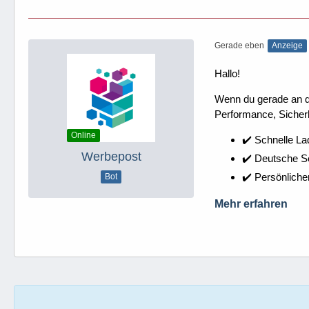
Gerade eben
Anzeige
Hallo!
Wenn du gerade an dei
Performance, Sicherh
Online
✔️ Schnelle La
Werbepost
✔️ Deutsche 
✔️ Persönliche
Bot
Mehr erfahren