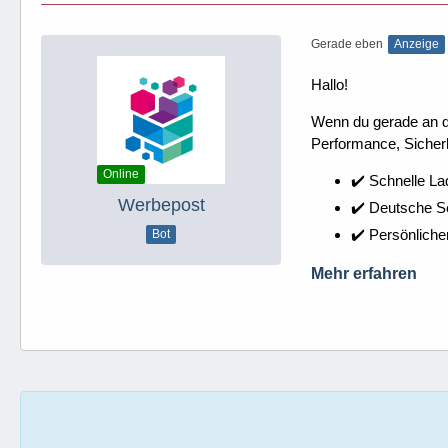
Gerade eben
Anzeige
Hallo!
Wenn du gerade an dei
Performance, Sicherh
Online
✔️ Schnelle La
Werbepost
✔️ Deutsche 
✔️ Persönliche
Bot
Mehr erfahren