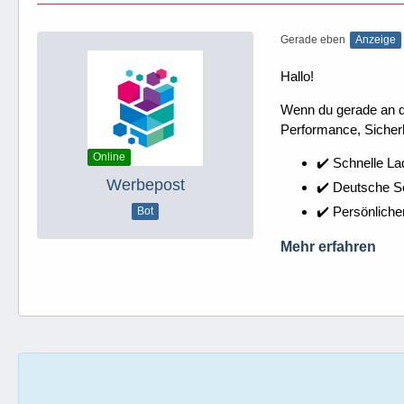
Gerade eben
Anzeige
Hallo!
Wenn du gerade an dei
Performance, Sicherh
Online
✔️ Schnelle La
Werbepost
✔️ Deutsche 
✔️ Persönliche
Bot
Mehr erfahren