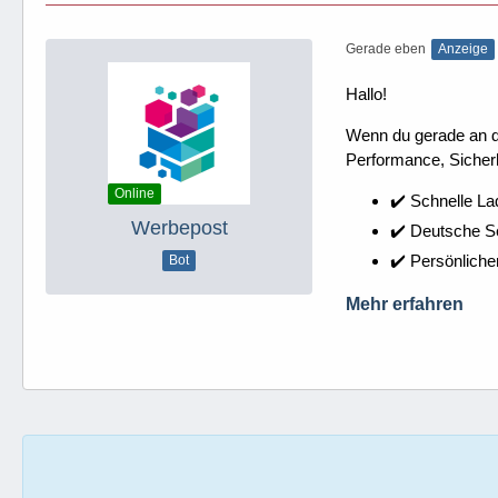
Gerade eben
Anzeige
Hallo!
Wenn du gerade an dei
Performance, Sicherh
Online
✔️ Schnelle La
Werbepost
✔️ Deutsche 
✔️ Persönliche
Bot
Mehr erfahren