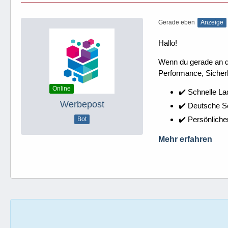
Gerade eben
Anzeige
Hallo!
Wenn du gerade an dei
Performance, Sicherh
Online
✔️ Schnelle La
Werbepost
✔️ Deutsche 
✔️ Persönliche
Bot
Mehr erfahren