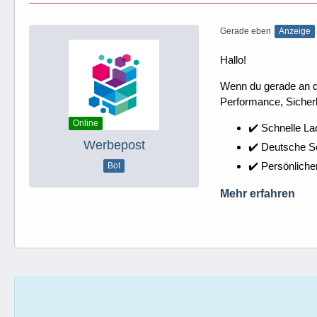
Gerade eben
Anzeige
Hallo!
Wenn du gerade an dei
Performance, Sicherh
Online
✔️ Schnelle La
Werbepost
✔️ Deutsche 
✔️ Persönliche
Bot
Mehr erfahren