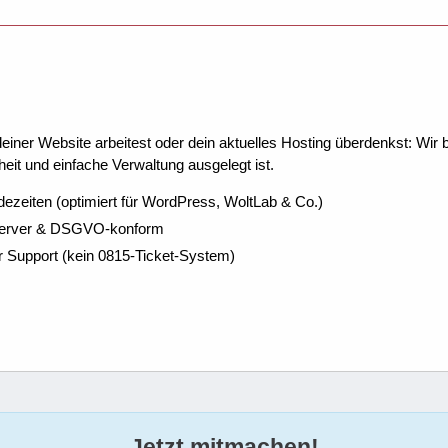
ner Website arbeitest oder dein aktuelles Hosting überdenkst: Wir be
eit und einfache Verwaltung ausgelegt ist.
dezeiten (optimiert für WordPress, WoltLab & Co.)
Server & DSGVO-konform
r Support (kein 0815-Ticket-System)
Jetzt mitmachen!