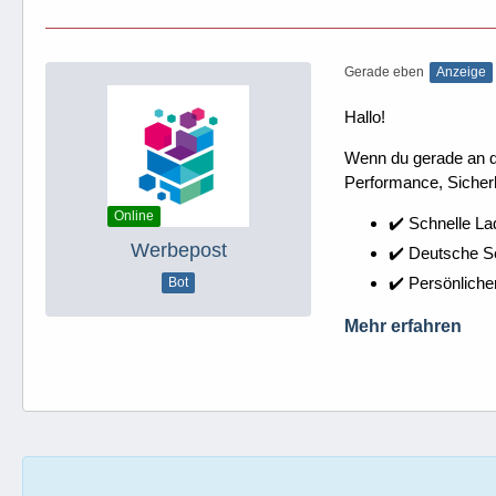
Gerade eben
Anzeige
Hallo!
Wenn du gerade an dei
Performance, Sicherh
Online
✔️ Schnelle La
Werbepost
✔️ Deutsche 
✔️ Persönliche
Bot
Mehr erfahren