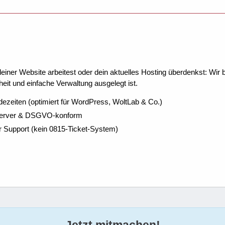
ner Website arbeitest oder dein aktuelles Hosting überdenkst: Wir be
eit und einfache Verwaltung ausgelegt ist.
dezeiten (optimiert für WordPress, WoltLab & Co.)
Server & DSGVO-konform
r Support (kein 0815-Ticket-System)
Jetzt mitmachen!