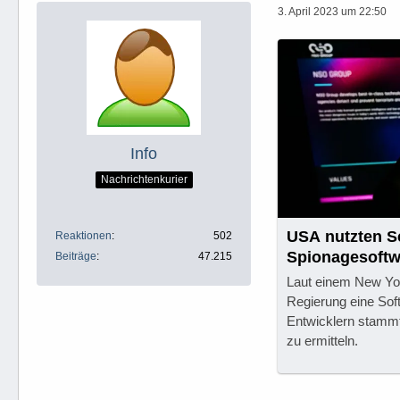
3. April 2023 um 22:50
Info
Nachrichtenkurier
USA nutzten S
Reaktionen
502
Spionagesoftw
Beiträge
47.215
Laut einem New Yor
Regierung eine Sof
Entwicklern stammt
zu ermitteln.