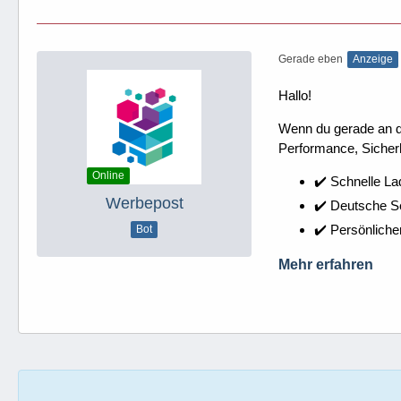
Gerade eben
Anzeige
Hallo!
Wenn du gerade an dei
Performance, Sicherh
Online
✔️ Schnelle La
Werbepost
✔️ Deutsche 
✔️ Persönliche
Bot
Mehr erfahren