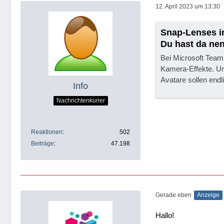
12. April 2023 um 13:30
Snap-Lenses i
Du hast da ne
Bei Microsoft Teams
Kamera-Effekte. U
Avatare sollen end
Info
Nachrichtenkurier
Reaktionen
502
Beiträge
47.198
Gerade eben
Anzeige
Hallo!