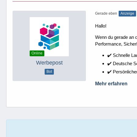
Gerade eben
Anzeige
Hallo!
Wenn du gerade an dei
Performance, Sicherh
Online
✔️ Schnelle La
Werbepost
✔️ Deutsche 
✔️ Persönliche
Bot
Mehr erfahren