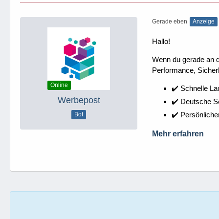
Gerade eben
Anzeige
Hallo!
Wenn du gerade an dei
Performance, Sicherh
Online
✔️ Schnelle La
Werbepost
✔️ Deutsche 
✔️ Persönliche
Bot
Mehr erfahren