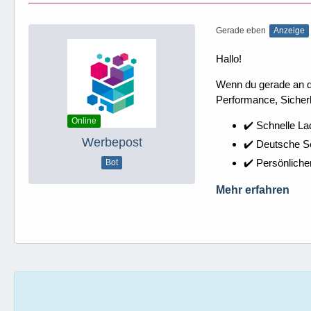
Gerade eben
Anzeige
Hallo!
Wenn du gerade an dei
Performance, Sicherh
Online
✔️ Schnelle La
Werbepost
✔️ Deutsche 
✔️ Persönliche
Bot
Mehr erfahren