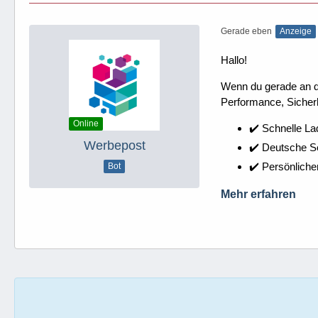
Gerade eben
Anzeige
Hallo!
Wenn du gerade an dei
Performance, Sicherh
Online
✔️ Schnelle La
Werbepost
✔️ Deutsche 
✔️ Persönliche
Bot
Mehr erfahren