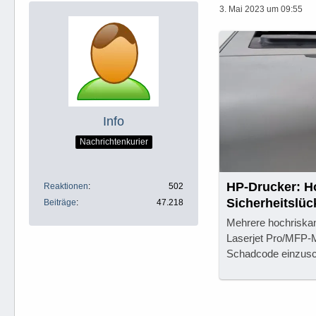
3. Mai 2023 um 09:55
Info
Nachrichtenkurier
HP-Drucker: H
Reaktionen
502
Sicherheitslüc
Beiträge
47.218
Pro/MFPs
Mehrere hochriskan
Laserjet Pro/MFP-M
Schadcode einzusc