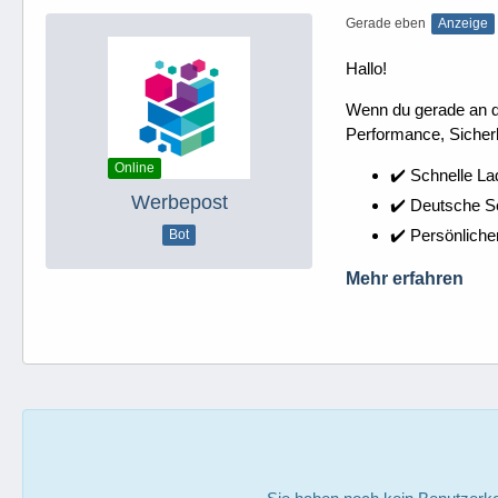
Gerade eben
Anzeige
Hallo!
Wenn du gerade an dei
Performance, Sicherh
Online
✔️ Schnelle La
Werbepost
✔️ Deutsche 
✔️ Persönliche
Bot
Mehr erfahren