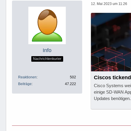
12. Mai 2023 um 11:26
Info
Nachrichtenkurier
Ciscos ticken
Reaktionen
502
Beiträge
47.222
Cisco Systems weis
einige SD-WAN App
Updates benötigen.