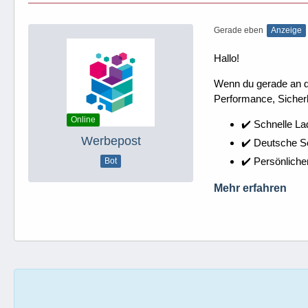
Gerade eben
Anzeige
Hallo!
Wenn du gerade an dei
Performance, Sicherh
Online
✔️ Schnelle La
Werbepost
✔️ Deutsche 
✔️ Persönliche
Bot
Mehr erfahren