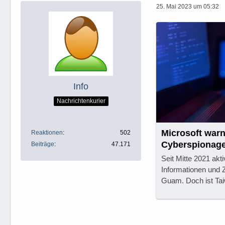
25. Mai 2023 um 05:32
Info
Nachrichtenkurier
Microsoft warn
Reaktionen
502
Cyberspionage
Beiträge
47.171
Infrastruktur
Seit Mitte 2021 ak
Informationen und 
Guam. Doch ist Tai