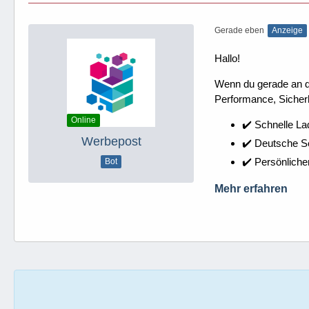
Gerade eben
Anzeige
Hallo!
Wenn du gerade an dei
Performance, Sicherh
Online
✔️ Schnelle La
Werbepost
✔️ Deutsche 
✔️ Persönliche
Bot
Mehr erfahren