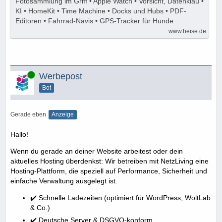
Fotosammlung im Griff • Apple Watch • Vorsicht, Datenklau •
KI • HomeKit • Time Machine • Docks und Hubs • PDF-
Editoren • Fahrrad-Navis • GPS-Tracker für Hunde
www.heise.de
Online
Werbepost
Bot
Gerade eben
Anzeige
Hallo!
Wenn du gerade an deiner Website arbeitest oder dein
aktuelles Hosting überdenkst: Wir betreiben mit NetzLiving eine
Hosting-Plattform, die speziell auf Performance, Sicherheit und
einfache Verwaltung ausgelegt ist.
✔️ Schnelle Ladezeiten (optimiert für WordPress, WoltLab
& Co.)
✔️ Deutsche Server & DSGVO-konform