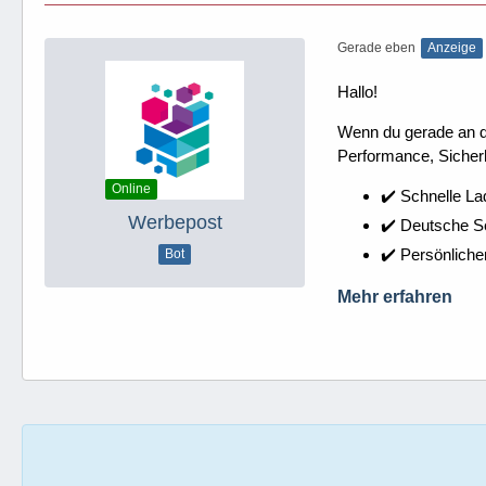
Gerade eben
Anzeige
Hallo!
Wenn du gerade an dei
Performance, Sicherh
Online
✔️ Schnelle La
Werbepost
✔️ Deutsche 
✔️ Persönliche
Bot
Mehr erfahren