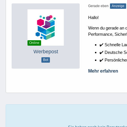
Gerade eben
Anzeige
Hallo!
Wenn du gerade an dei
Performance, Sicherh
Online
✔️ Schnelle La
Werbepost
✔️ Deutsche 
✔️ Persönliche
Bot
Mehr erfahren