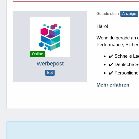
Gerade eben
Anzeige
Hallo!
Wenn du gerade an dei
Performance, Sicherh
Online
✔️ Schnelle La
Werbepost
✔️ Deutsche 
✔️ Persönliche
Bot
Mehr erfahren