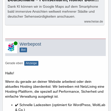
und mehr
Dank KI können wir in Google Maps auf dem Smartphone
bald immersive Ansichten weltweit mehrerer Städte und
deutscher Sehenswürdigkeiten anschauen.
www.heise.de
Online
Werbepost
Bot
Gerade eben
Anzeige
Hallo!
Wenn du gerade an deiner Website arbeitest oder dein
aktuelles Hosting überdenkst: Wir betreiben mit NetzLiving eine
Hosting-Plattform, die speziell auf Performance, Sicherheit und
einfache Verwaltung ausgelegt ist.
✔️ Schnelle Ladezeiten (optimiert für WordPress, WoltLab
& Co.)