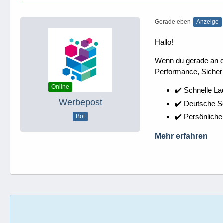
Gerade eben
Anzeige
Hallo!
Wenn du gerade an dei
Performance, Sicherh
Online
✔️ Schnelle La
Werbepost
✔️ Deutsche 
✔️ Persönliche
Bot
Mehr erfahren