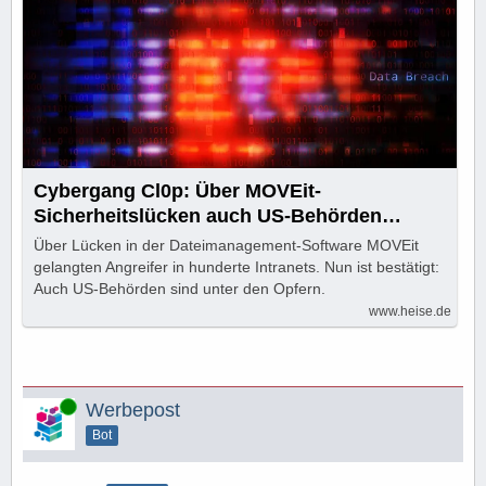
Cybergang Cl0p: Über MOVEit-
Sicherheitslücken auch US-Behörden
angegriffen
Über Lücken in der Dateimanagement-Software MOVEit
gelangten Angreifer in hunderte Intranets. Nun ist bestätigt:
Auch US-Behörden sind unter den Opfern.
www.heise.de
Online
Werbepost
Bot