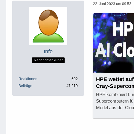
22. Juni 2023 um 09:53
Info
Nachrichtenkurier
HPE wettet auf
Reaktionen
502
Cray-Supercom
Beiträge
47.219
Firmenanwen
HPE kombiniert Lu
Supercomputern für
Model aus der Clou