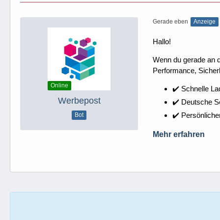
Gerade eben
Anzeige
Hallo!
Wenn du gerade an dei
Performance, Sicherh
Online
✔️ Schnelle La
Werbepost
✔️ Deutsche 
✔️ Persönliche
Bot
Mehr erfahren