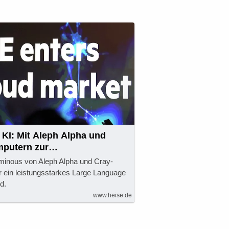
 KI: Mit Aleph Alpha und
putern zur
dung
minous von Aleph Alpha und Cray-
 ein leistungsstarkes Large Language
d.
www.heise.de