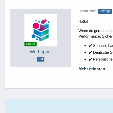
Gerade eben
Anzeige
Hallo!
Wenn du gerade an dei
Performance, Sicherh
Online
✔️ Schnelle La
Werbepost
✔️ Deutsche 
✔️ Persönliche
Bot
Mehr erfahren