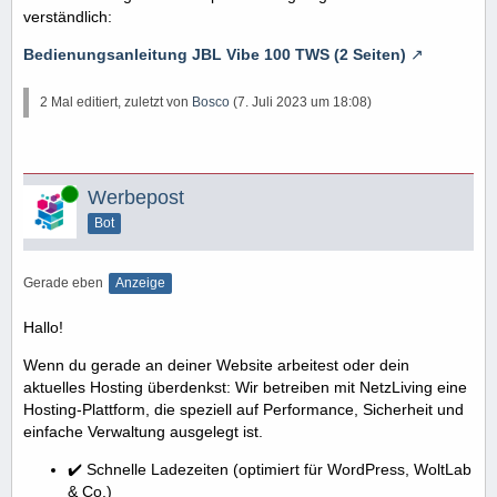
verständlich:
Bedienungsanleitung JBL Vibe 100 TWS (2 Seiten)
2 Mal editiert, zuletzt von
Bosco
(
7. Juli 2023 um 18:08
)
Online
Werbepost
Bot
Gerade eben
Anzeige
Hallo!
Wenn du gerade an deiner Website arbeitest oder dein
aktuelles Hosting überdenkst: Wir betreiben mit NetzLiving eine
Hosting-Plattform, die speziell auf Performance, Sicherheit und
einfache Verwaltung ausgelegt ist.
✔️ Schnelle Ladezeiten (optimiert für WordPress, WoltLab
& Co.)