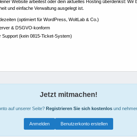
ner Website arbeitest oder dein aktuelles Hosting überdenkst: Wir be
eit und einfache Verwaltung ausgelegt ist.
dezeiten (optimiert für WordPress, WoltLab & Co.)
Server & DSGVO-konform
r Support (kein 0815-Ticket-System)
Jetzt mitmachen!
nto auf unserer Seite?
Registrieren Sie sich kostenlos
und nehmen 
Anmelden
Benutzerkonto erstellen