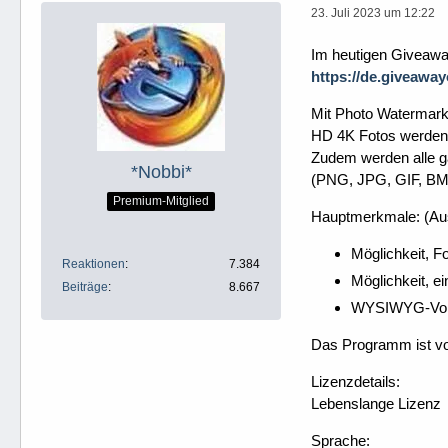
23. Juli 2023 um 12:22
Im heutigen Giveaway
https://de.giveawa
Mit Photo Watermark 
HD 4K Fotos werden 
Zudem werden alle gä
*Nobbi*
(PNG, JPG, GIF, BM
Premium-Mitglied
Hauptmerkmale: (Au
Möglichkeit, F
Reaktionen
7.384
Möglichkeit, e
Beiträge
8.667
WYSIWYG-Vorsc
Das Programm ist vor
Lizenzdetails:
Lebenslange Lizenz
Sprache: