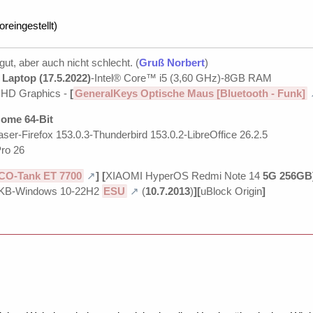
oreingestellt)
 gut, aber auch nicht schlecht. (
Gruß Norbert
)
Laptop (17.5.2022)
-Intel® Core™ i5 (3,60 GHz)-8GB RAM
UHD Graphics -
[
GeneralKeys Optische Maus [Bluetooth - Funk]
ome 64-Bit
ser-Firefox 153.0.3-Thunderbird 153.0.2-LibreOffice 26.2.5
ro 26
CO-Tank ET 7700
]
[
XIAOMI HyperOS Redmi Note 14
5G 256GB
KB-Windows 10-22H2
ESU
(
10.7.2013
)
][
uBlock Origin
]