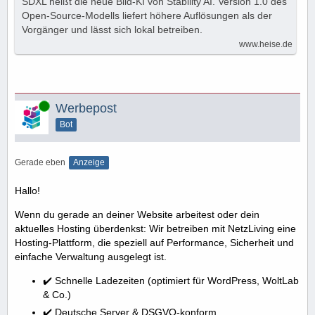
SDXL heißt die neue Bild-KI von Stability AI. Version 1.0 des
Open-Source-Modells liefert höhere Auflösungen als der
Vorgänger und lässt sich lokal betreiben.
www.heise.de
Online
Werbepost
Bot
Gerade eben
Anzeige
Hallo!
Wenn du gerade an deiner Website arbeitest oder dein
aktuelles Hosting überdenkst: Wir betreiben mit NetzLiving eine
Hosting-Plattform, die speziell auf Performance, Sicherheit und
einfache Verwaltung ausgelegt ist.
✔️ Schnelle Ladezeiten (optimiert für WordPress, WoltLab
& Co.)
✔️ Deutsche Server & DSGVO-konform