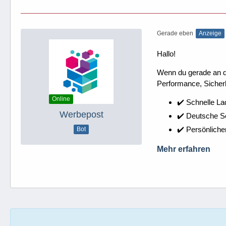
Gerade eben
Anzeige
Hallo!
Wenn du gerade an dei
Performance, Sicherh
Online
✔️ Schnelle La
Werbepost
✔️ Deutsche 
✔️ Persönliche
Bot
Mehr erfahren