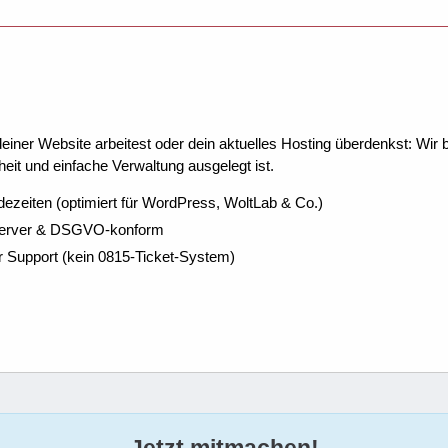
ner Website arbeitest oder dein aktuelles Hosting überdenkst: Wir be
eit und einfache Verwaltung ausgelegt ist.
dezeiten (optimiert für WordPress, WoltLab & Co.)
Server & DSGVO-konform
r Support (kein 0815-Ticket-System)
Jetzt mitmachen!